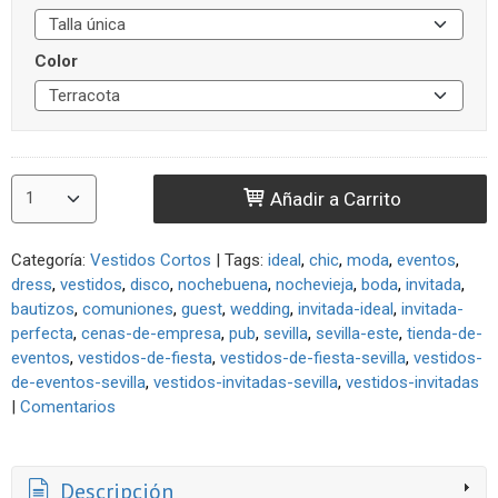
Color
Añadir a Carrito
Categoría:
Vestidos Cortos
|
Tags:
ideal
chic
moda
eventos
dress
vestidos
disco
nochebuena
nochevieja
boda
invitada
bautizos
comuniones
guest
wedding
invitada-ideal
invitada-
perfecta
cenas-de-empresa
pub
sevilla
sevilla-este
tienda-de-
eventos
vestidos-de-fiesta
vestidos-de-fiesta-sevilla
vestidos-
de-eventos-sevilla
vestidos-invitadas-sevilla
vestidos-invitadas
|
Comentarios
Descripción