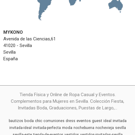
MYKONO
Avenida de las Ciencias,61
41020 - Sevilla
Sevilla
España
Tienda Física y Online de Ropa Casual y Eventos.
Complementos para Mujeres en Sevilla. Colección Fiesta,
Invitadas Boda, Graduaciones, Puestas de Largo,...
boda
chic
eventos
guest
invitada
bautizos
comuniones
dress
ideal
moda
invitada-ideal
invitada-perfecta
nochebuena
nochevieja
sevilla
sevilla-este
tienda-de-eventos
vestidos
vestidos-invitadas-sevilla