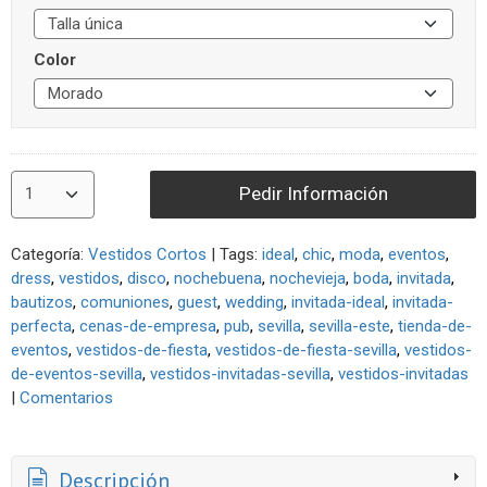
Color
Pedir Información
Categoría:
Vestidos Cortos
|
Tags:
ideal
chic
moda
eventos
dress
vestidos
disco
nochebuena
nochevieja
boda
invitada
bautizos
comuniones
guest
wedding
invitada-ideal
invitada-
perfecta
cenas-de-empresa
pub
sevilla
sevilla-este
tienda-de-
eventos
vestidos-de-fiesta
vestidos-de-fiesta-sevilla
vestidos-
de-eventos-sevilla
vestidos-invitadas-sevilla
vestidos-invitadas
|
Comentarios
Descripción