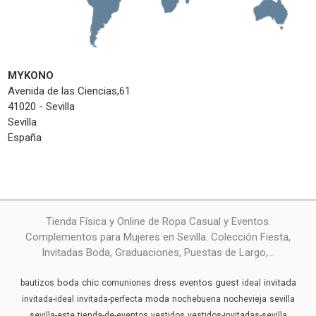
MYKONO
Avenida de las Ciencias,61
41020 - Sevilla
Sevilla
España
Tienda Física y Online de Ropa Casual y Eventos.
Complementos para Mujeres en Sevilla. Colección Fiesta,
Invitadas Boda, Graduaciones, Puestas de Largo,...
boda
chic
eventos
guest
invitada
bautizos
comuniones
dress
ideal
moda
invitada-ideal
invitada-perfecta
nochebuena
nochevieja
sevilla
sevilla-este
tienda-de-eventos
vestidos
vestidos-invitadas-sevilla