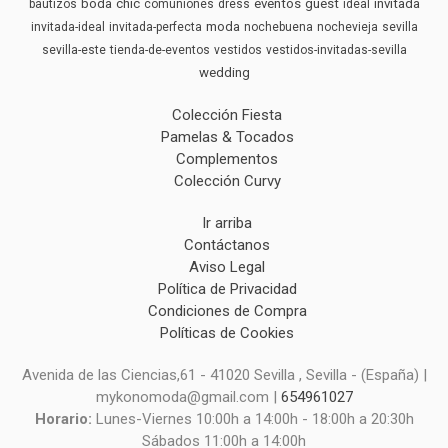
boda
chic
eventos
guest
invitada
bautizos
comuniones
dress
ideal
moda
invitada-ideal
invitada-perfecta
nochebuena
nochevieja
sevilla
sevilla-este
tienda-de-eventos
vestidos
vestidos-invitadas-sevilla
wedding
Colección Fiesta
Pamelas & Tocados
Complementos
Colección Curvy
Ir arriba
Contáctanos
Aviso Legal
Política de Privacidad
Condiciones de Compra
Políticas de Cookies
Avenida de las Ciencias,61 - 41020 Sevilla , Sevilla - (España) |
mykonomoda@gmail.com |
654961027
Horario:
Lunes-Viernes 10:00h a 14:00h - 18:00h a 20:30h
Sábados 11:00h a 14:00h