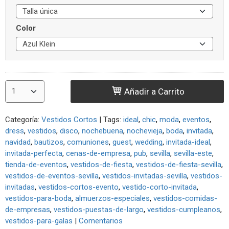
Color
Añadir a Carrito
Categoría:
Vestidos Cortos
|
Tags:
ideal
chic
moda
eventos
dress
vestidos
disco
nochebuena
nochevieja
boda
invitada
navidad
bautizos
comuniones
guest
wedding
invitada-ideal
invitada-perfecta
cenas-de-empresa
pub
sevilla
sevilla-este
tienda-de-eventos
vestidos-de-fiesta
vestidos-de-fiesta-sevilla
vestidos-de-eventos-sevilla
vestidos-invitadas-sevilla
vestidos-
invitadas
vestidos-cortos-evento
vestido-corto-invitada
vestidos-para-boda
almuerzos-especiales
vestidos-comidas-
de-empresas
vestidos-puestas-de-largo
vestidos-cumpleanos
vestidos-para-galas
|
Comentarios