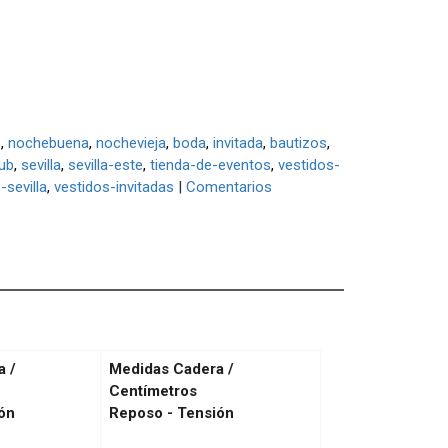
o
nochebuena
nochevieja
boda
invitada
bautizos
ub
sevilla
sevilla-este
tienda-de-eventos
vestidos-
-sevilla
vestidos-invitadas
|
Comentarios
a /
Medidas Cadera /
Centímetros
ón
Reposo - Tensión