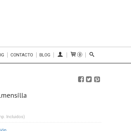
OG
CONTACTO
BLOG
0
lmensilla
mp. Incluidos)
ción