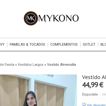
RVY
PAMELAS & TOCADOS
COMPLEMENTOS
OUTLET
BL
ón Fiesta
»
Vestidos Largos
»
Vestido Almensilla
Vestido A
44,99 €
Disponible
-
(I
Ver descrip