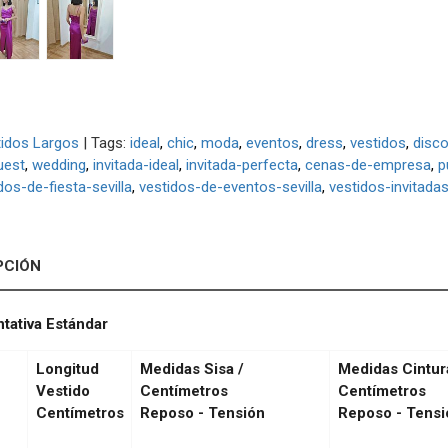
idos Largos
|
Tags:
ideal
chic
moda
eventos
dress
vestidos
disc
uest
wedding
invitada-ideal
invitada-perfecta
cenas-de-empresa
p
dos-de-fiesta-sevilla
vestidos-de-eventos-sevilla
vestidos-invitadas
PCIÓN
ntativa Estándar
Longitud
Medidas Sisa /
Medidas Cintur
Vestido
Centímetros
Centímetros
Centímetros
Reposo - Tensión
Reposo - Tensi