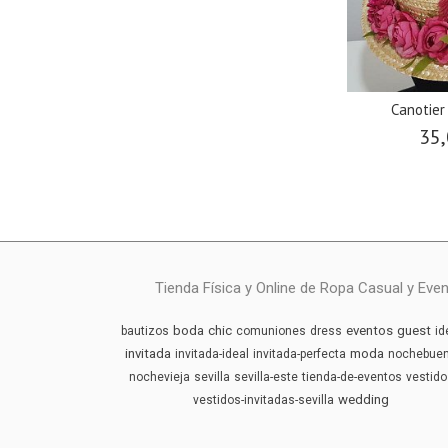
Canotier
35,
Tienda Física y Online de Ropa Casual y Eve
boda
chic
eventos
guest
bautizos
comuniones
dress
id
invitada
moda
invitada-ideal
invitada-perfecta
nochebue
nochevieja
sevilla
sevilla-este
tienda-de-eventos
vestido
wedding
vestidos-invitadas-sevilla