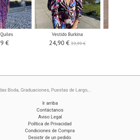
 Quiles
Vestido Burkina
Pendient
99 €
24,90 €
15,0
39,99 €
das Boda, Graduaciones, Puestas de Largo,...
Ir arriba
Contáctanos
Aviso Legal
Política de Privacidad
Condiciones de Compra
Desistir de un pedido