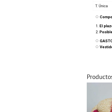
T. Única
Compos
El pla
Posibl
GASTO
Vestid
Producto