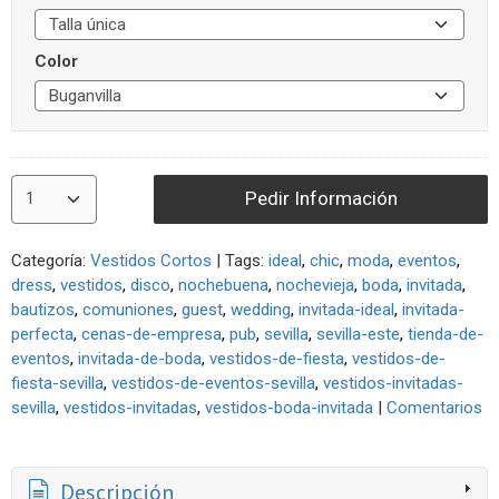
Color
Pedir Información
Categoría:
Vestidos Cortos
|
Tags:
ideal
chic
moda
eventos
dress
vestidos
disco
nochebuena
nochevieja
boda
invitada
bautizos
comuniones
guest
wedding
invitada-ideal
invitada-
perfecta
cenas-de-empresa
pub
sevilla
sevilla-este
tienda-de-
eventos
invitada-de-boda
vestidos-de-fiesta
vestidos-de-
fiesta-sevilla
vestidos-de-eventos-sevilla
vestidos-invitadas-
sevilla
vestidos-invitadas
vestidos-boda-invitada
|
Comentarios
Descripción