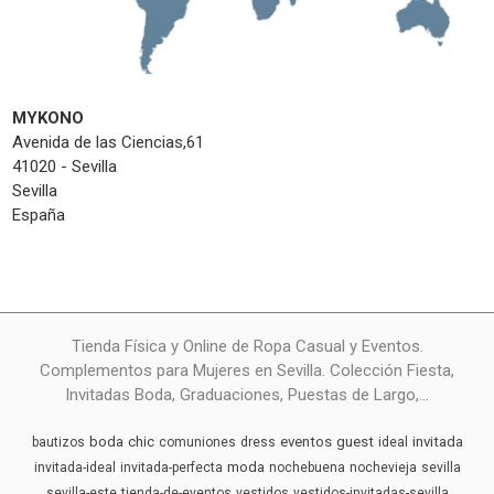
MYKONO
Avenida de las Ciencias,61
41020 - Sevilla
Sevilla
España
Tienda Física y Online de Ropa Casual y Eventos.
Complementos para Mujeres en Sevilla. Colección Fiesta,
Invitadas Boda, Graduaciones, Puestas de Largo,...
boda
chic
eventos
guest
invitada
bautizos
comuniones
dress
ideal
moda
invitada-ideal
invitada-perfecta
nochebuena
nochevieja
sevilla
sevilla-este
tienda-de-eventos
vestidos
vestidos-invitadas-sevilla