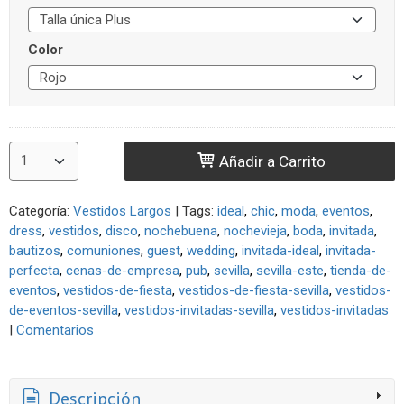
Color
Añadir a Carrito
Categoría:
Vestidos Largos
|
Tags:
ideal
chic
moda
eventos
dress
vestidos
disco
nochebuena
nochevieja
boda
invitada
bautizos
comuniones
guest
wedding
invitada-ideal
invitada-
perfecta
cenas-de-empresa
pub
sevilla
sevilla-este
tienda-de-
eventos
vestidos-de-fiesta
vestidos-de-fiesta-sevilla
vestidos-
de-eventos-sevilla
vestidos-invitadas-sevilla
vestidos-invitadas
|
Comentarios
Descripción