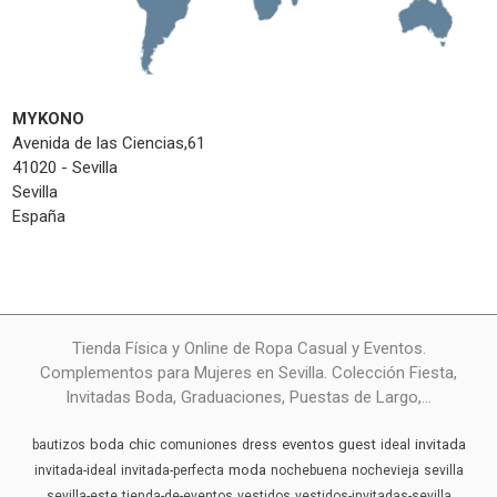
MYKONO
Avenida de las Ciencias,61
41020 - Sevilla
Sevilla
España
Tienda Física y Online de Ropa Casual y Eventos.
Complementos para Mujeres en Sevilla. Colección Fiesta,
Invitadas Boda, Graduaciones, Puestas de Largo,...
boda
chic
eventos
guest
invitada
bautizos
comuniones
dress
ideal
moda
invitada-ideal
invitada-perfecta
nochebuena
nochevieja
sevilla
sevilla-este
tienda-de-eventos
vestidos
vestidos-invitadas-sevilla