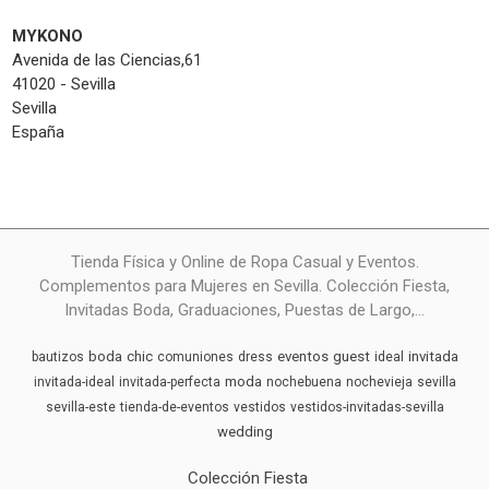
MYKONO
Avenida de las Ciencias,61
41020 - Sevilla
Sevilla
España
Tienda Física y Online de Ropa Casual y Eventos.
Complementos para Mujeres en Sevilla. Colección Fiesta,
Invitadas Boda, Graduaciones, Puestas de Largo,...
boda
chic
eventos
guest
invitada
bautizos
comuniones
dress
ideal
moda
invitada-ideal
invitada-perfecta
nochebuena
nochevieja
sevilla
sevilla-este
tienda-de-eventos
vestidos
vestidos-invitadas-sevilla
wedding
Colección Fiesta