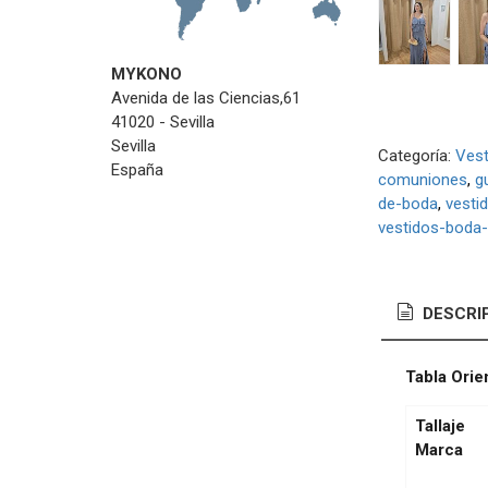
MYKONO
Avenida de las Ciencias,61
41020 - Sevilla
Sevilla
Categoría:
Vest
España
comuniones
g
de-boda
vesti
vestidos-boda-
DESCRI
Tabla Orie
Tallaje
Marca