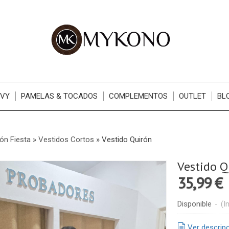
RVY
PAMELAS & TOCADOS
COMPLEMENTOS
OUTLET
BL
ón Fiesta
»
Vestidos Cortos
»
Vestido Quirón
Vestido Q
35,99 €
Disponible
-
(I
Ver descrip