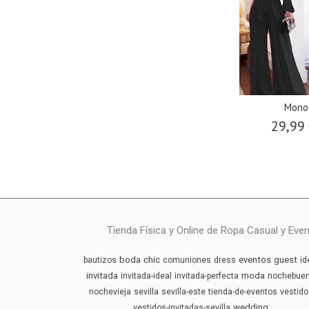
Mono
29,99
Tienda Física y Online de Ropa Casual y Eve
boda
chic
eventos
guest
bautizos
comuniones
dress
id
invitada
moda
invitada-ideal
invitada-perfecta
nochebue
nochevieja
sevilla
sevilla-este
tienda-de-eventos
vestido
wedding
vestidos-invitadas-sevilla