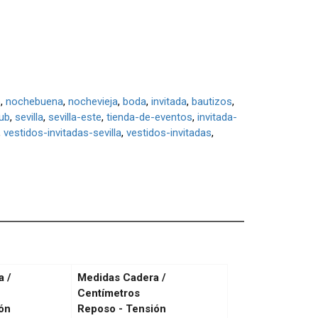
o
nochebuena
nochevieja
boda
invitada
bautizos
ub
sevilla
sevilla-este
tienda-de-eventos
invitada-
vestidos-invitadas-sevilla
vestidos-invitadas
a /
Medidas Cadera /
Centímetros
ón
Reposo - Tensión