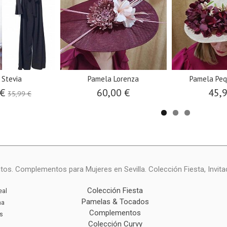
 Stevia
Pamela Lorenza
Pamela Peq
 €
60,00 €
45,
35,99 €
ntos. Complementos para Mujeres en Sevilla. Colección Fiesta, Invita
Colección Fiesta
eal
Pamelas & Tocados
na
Complementos
s
Colección Curvy