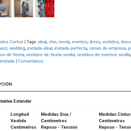
idos Cortos
|
Tags:
ideal
chic
moda
eventos
dress
vestidos
disc
uest
wedding
invitada-ideal
invitada-perfecta
cenas-de-empresa
p
dos-de-fiesta
vestidos-de-fiesta-sevilla
vestidos-de-eventos-sevilla
invitada
|
Comentarios
PCIÓN
ntativa Estándar
Longitud
Medidas Sisa /
Medidas Cintur
Vestido
Centímetros
Centímetros
Centímetros
Reposo - Tensión
Reposo - Tensi