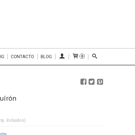
OG
CONTACTO
BLOG
0
uirón
mp. Incluidos)
ción