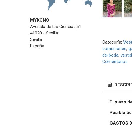
MYKONO
Avenida de las Ciencias,61
41020 - Sevilla
Sevilla
Categoría:
Vest
España
comuniones
g
de-boda
vesti
Comentarios
DESCRI
El plazo d
Posible t
GASTOS D