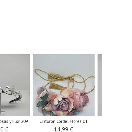
sas y Flor 209
Cinturón Cordel Flores 01
Pendient
00 €
14,99 €
6,00