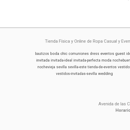
Tienda Física y Online de Ropa Casual y Eve
boda
chic
eventos
guest
bautizos
comuniones
dress
id
invitada
moda
invitada-ideal
invitada-perfecta
nochebue
nochevieja
sevilla
sevilla-este
tienda-de-eventos
vestido
wedding
vestidos-invitadas-sevilla
Avenida de las C
Horari