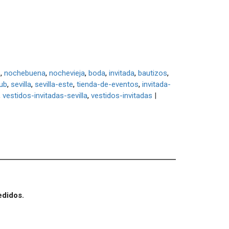
o
nochebuena
nochevieja
boda
invitada
bautizos
ub
sevilla
sevilla-este
tienda-de-eventos
invitada-
vestidos-invitadas-sevilla
vestidos-invitadas
|
edidos.