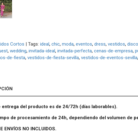
idos Cortos
|
Tags:
ideal
chic
moda
eventos
dress
vestidos
disc
uest
wedding
invitada-ideal
invitada-perfecta
cenas-de-empresa
p
dos-de-fiesta
vestidos-de-fiesta-sevilla
vestidos-de-eventos-sevilla
PCIÓN
e entrega del producto es de 24/72h (días laborables).
iempo de procesamiento de 24h, dependiendo del volumen de p
E ENVÍOS NO INCLUIDOS.