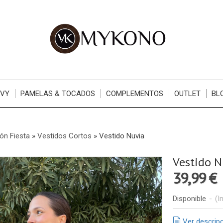
RVY
PAMELAS & TOCADOS
COMPLEMENTOS
OUTLET
BL
ón Fiesta
»
Vestidos Cortos
»
Vestido Nuvia
Vestido N
39,99 €
Disponible
-
(I
Ver descrip