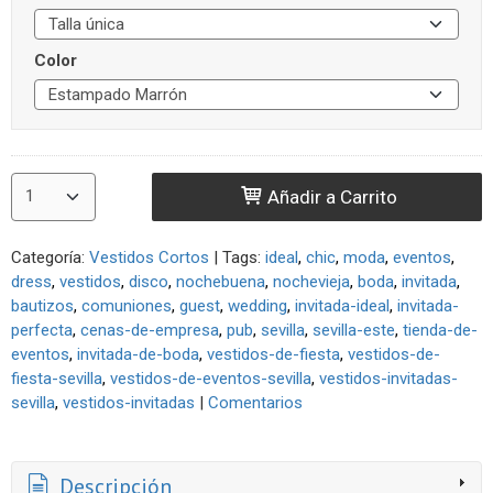
Color
Añadir a Carrito
Categoría:
Vestidos Cortos
|
Tags:
ideal
chic
moda
eventos
dress
vestidos
disco
nochebuena
nochevieja
boda
invitada
bautizos
comuniones
guest
wedding
invitada-ideal
invitada-
perfecta
cenas-de-empresa
pub
sevilla
sevilla-este
tienda-de-
eventos
invitada-de-boda
vestidos-de-fiesta
vestidos-de-
fiesta-sevilla
vestidos-de-eventos-sevilla
vestidos-invitadas-
sevilla
vestidos-invitadas
|
Comentarios
Descripción