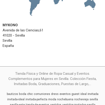
MYKONO
Avenida de las Ciencias,61
41020 - Sevilla
Sevilla
España
Tienda Física y Online de Ropa Casual y Eventos.
Complementos para Mujeres en Sevilla. Colección Fiesta,
Invitadas Boda, Graduaciones, Puestas de Largo,...
boda
chic
eventos
guest
invitada
bautizos
comuniones
dress
ideal
moda
invitada-ideal
invitada-perfecta
nochebuena
nochevieja
sevilla
sevilla-este
tienda-de-eventos
vestidos
vestidos-invitadas-sevilla