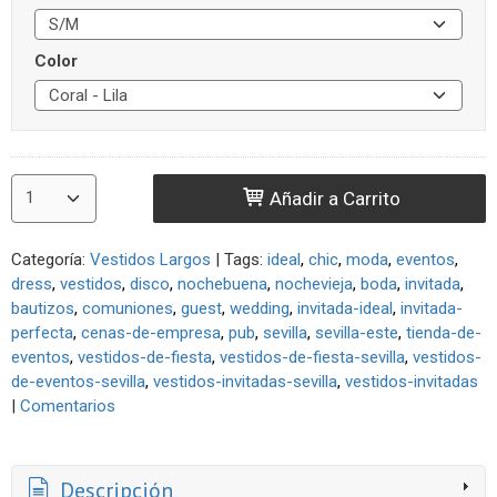
Color
Añadir a Carrito
Categoría:
Vestidos Largos
|
Tags:
ideal
chic
moda
eventos
dress
vestidos
disco
nochebuena
nochevieja
boda
invitada
bautizos
comuniones
guest
wedding
invitada-ideal
invitada-
perfecta
cenas-de-empresa
pub
sevilla
sevilla-este
tienda-de-
eventos
vestidos-de-fiesta
vestidos-de-fiesta-sevilla
vestidos-
de-eventos-sevilla
vestidos-invitadas-sevilla
vestidos-invitadas
|
Comentarios
Descripción