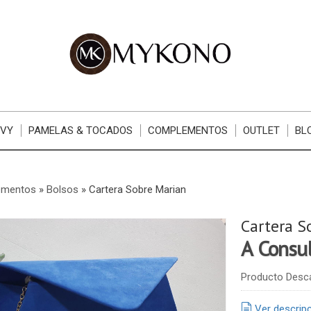
RVY
PAMELAS & TOCADOS
COMPLEMENTOS
OUTLET
BL
ementos
»
Bolsos
»
Cartera Sobre Marian
Cartera S
A Consu
Producto Desc
Ver descrip