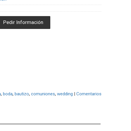
Pedir Información
a
boda
bautizo
comuniones
wedding
|
Comentarios