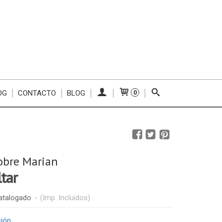
OG
CONTACTO
BLOG
0
obre Marian
ltar
atalogado
-
(Imp. Incluidos)
ción