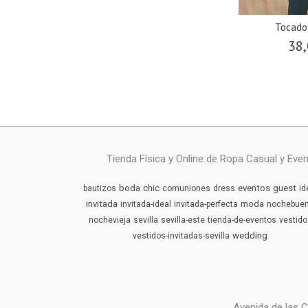
Tocado
38,
Tienda Física y Online de Ropa Casual y Eve
boda
chic
eventos
guest
bautizos
comuniones
dress
id
invitada
moda
invitada-ideal
invitada-perfecta
nochebue
nochevieja
sevilla
sevilla-este
tienda-de-eventos
vestido
wedding
vestidos-invitadas-sevilla