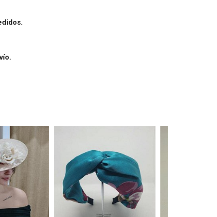
edidos.
vío.