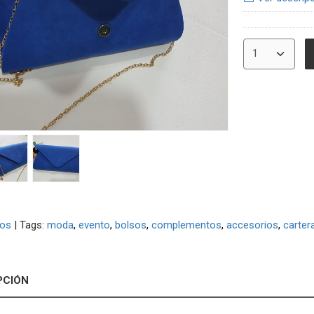
sos
|
Tags:
moda
evento
bolsos
complementos
accesorios
carter
PCIÓN