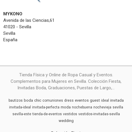
MYKONO
Avenida de las Ciencias,61
41020 - Sevilla
Sevilla
España
Tienda Física y Online de Ropa Casual y Eventos.
Complementos para Mujeres en Sevilla. Colección Fiesta,
Invitadas Boda, Graduaciones, Puestas de Largo,...
boda
chic
eventos
guest
invitada
bautizos
comuniones
dress
ideal
moda
invitada-ideal
invitada-perfecta
nochebuena
nochevieja
sevilla
sevilla-este
tienda-de-eventos
vestidos
vestidos-invitadas-sevilla
wedding