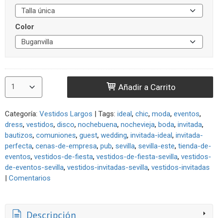
Color
Añadir a Carrito
Categoría:
Vestidos Largos
|
Tags:
ideal
chic
moda
eventos
dress
vestidos
disco
nochebuena
nochevieja
boda
invitada
bautizos
comuniones
guest
wedding
invitada-ideal
invitada-
perfecta
cenas-de-empresa
pub
sevilla
sevilla-este
tienda-de-
eventos
vestidos-de-fiesta
vestidos-de-fiesta-sevilla
vestidos-
de-eventos-sevilla
vestidos-invitadas-sevilla
vestidos-invitadas
|
Comentarios
Descripción