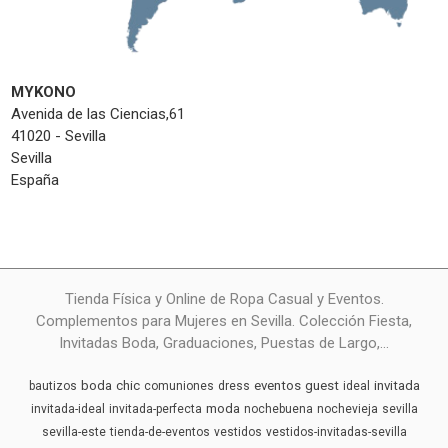
MYKONO
Avenida de las Ciencias,61
41020 - Sevilla
Sevilla
España
Tienda Física y Online de Ropa Casual y Eventos.
Complementos para Mujeres en Sevilla. Colección Fiesta,
Invitadas Boda, Graduaciones, Puestas de Largo,...
boda
chic
eventos
guest
invitada
bautizos
comuniones
dress
ideal
moda
invitada-ideal
invitada-perfecta
nochebuena
nochevieja
sevilla
sevilla-este
tienda-de-eventos
vestidos
vestidos-invitadas-sevilla