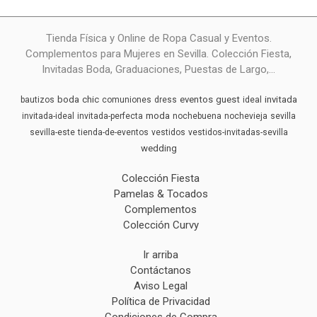
Tienda Física y Online de Ropa Casual y Eventos.
Complementos para Mujeres en Sevilla. Colección Fiesta,
Invitadas Boda, Graduaciones, Puestas de Largo,...
boda
chic
eventos
guest
invitada
bautizos
comuniones
dress
ideal
moda
invitada-ideal
invitada-perfecta
nochebuena
nochevieja
sevilla
sevilla-este
tienda-de-eventos
vestidos
vestidos-invitadas-sevilla
wedding
Colección Fiesta
Pamelas & Tocados
Complementos
Colección Curvy
Ir arriba
Contáctanos
Aviso Legal
Política de Privacidad