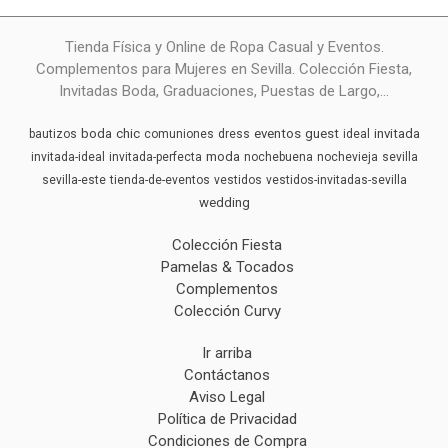
Tienda Física y Online de Ropa Casual y Eventos.
Complementos para Mujeres en Sevilla. Colección Fiesta,
Invitadas Boda, Graduaciones, Puestas de Largo,...
boda
chic
eventos
guest
invitada
bautizos
comuniones
dress
ideal
moda
invitada-ideal
invitada-perfecta
nochebuena
nochevieja
sevilla
sevilla-este
tienda-de-eventos
vestidos
vestidos-invitadas-sevilla
wedding
Colección Fiesta
Pamelas & Tocados
Complementos
Colección Curvy
Ir arriba
Contáctanos
Aviso Legal
Política de Privacidad
Condiciones de Compra